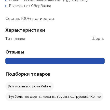
Оплата по квитанции или счету (для юр.лиц)
В кредит от Сбербанка
кий и тренерский
Ролики для п
тарь
Состав: 100% полиэстер
Упоры для о
ты и защита
Характеристики
Шорты
Тип товара
жное оборудование
Утяжелители
Отзывы
Эспандеры и 
Аксессуары д
Подборки товаров
йоги
Экипировка игрока Kelme
Медболы
Футбольные шорты, лосины, трусы, подтрусники Kelme
Пояса тяжело