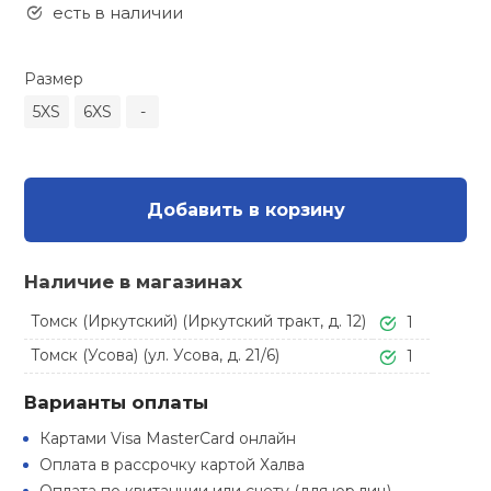
Туристическая
есть в наличии
ственная гимнастика
Стельки
Фингерборд, B
Барбекю
Скамьи
Обувь для ед
Футбэг
Ремни
Бутылки для 
Размер
суары
Шнурки
Флокированны
5XS
6XS
-
Стойки под ш
Тренировочно
подушки
Шорты
Весы
ние
рамы
Шлемы боксе
Фонари
Штаны, Брюки
Гантели
й спорт
Добавить в корзину
Машины Смит
ивные игры
Спарринговые
Холодильник
Гимнастическ
Гири
Наличие в магазинах
Кроссоверы
ивные комплексы и
Томск (Иркутский) (Иркутский тракт, д. 12)
1
Футы
Одежда для 
Грифы и штан
кие стенки
Подставки
Томск (Усова) (ул. Усова, д. 21/6)
1
ы, сувениры
Блины
Варианты оплаты
Картами Visa MasterCard онлайн
дование для
Лямки, петли,
Оплата в рассрочку картой Халва
сооружений