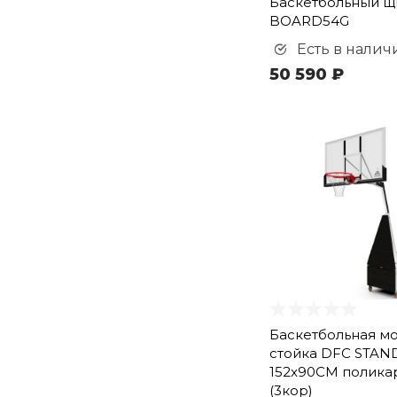
Баскетбольный щ
BOARD54G
Есть в налич
50 590 ₽
Баскетбольная м
стойка DFC STAN
152x90CM полика
(3кор)