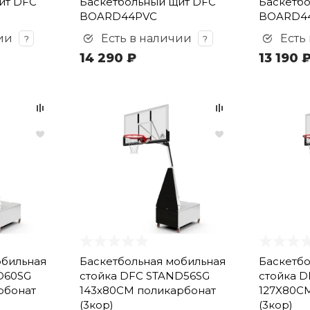
ит DFC
Баскетбольный щит DFC
Баскетб
BOARD44PVC
BOARD4
ии
Есть в наличии
Есть
?
?
14 290 ₽
13 190 
обильная
Баскетбольная мобильная
Баскетбо
D60SG
стойка DFC STAND56SG
стойка 
рбонат
143x80CM поликарбонат
127X80C
(3кор)
(3кор)