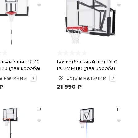
ольный щит DFC
Баскетбольный щит DFC
20 (два короба)
PC2MM110 (два короба)
 в наличии
Есть в наличии
?
?
₽
21 990 ₽