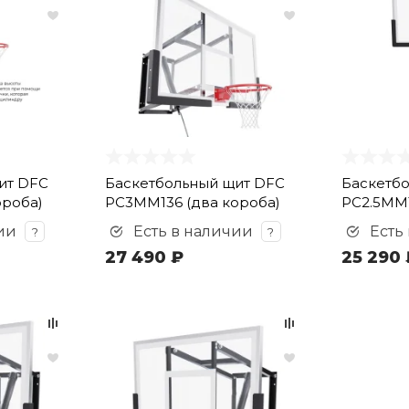
ит DFC
Баскетбольный щит DFC
Баскетб
ороба)
PC3MM136 (два короба)
PC2.5MM1
ии
Есть в наличии
Есть
?
?
27 490 ₽
25 290 