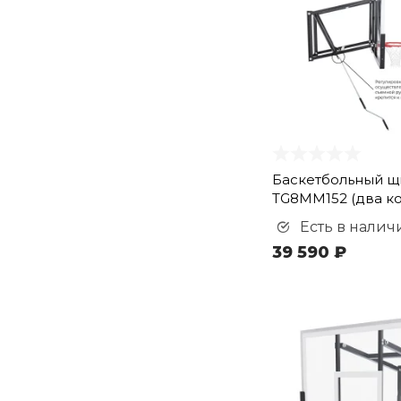
Баскетбольный щ
TG8MM152 (два к
Есть в налич
39 590 ₽