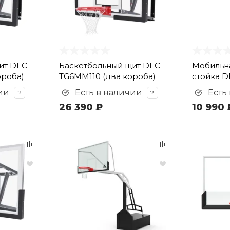
ит DFC
Баскетбольный щит DFC
Мобильна
ороба)
TG6MM110 (два короба)
стойка D
ии
Есть в наличии
Есть
?
?
26 390 ₽
10 990 