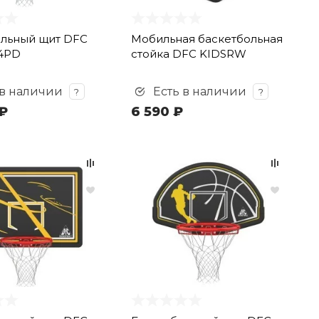
ольный щит DFC
Мобильная баскетбольная
4PD
стойка DFC KIDSRW
 в наличии
Есть в наличии
?
?
₽
6 590 ₽