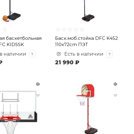
я баскетбольная
Баск.моб.стойка DFC K452
FC KIDSSK
110x72cm ПЭТ
 в наличии
Есть в наличии
?
?
₽
21 990 ₽