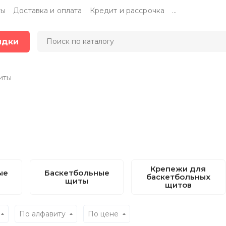
ты
Доставка и оплата
Кредит и рассрочка
...
идки
иты
Крепежи для
ые
Баскетбольные
баскетбольных
щиты
щитов
По алфавиту
По цене