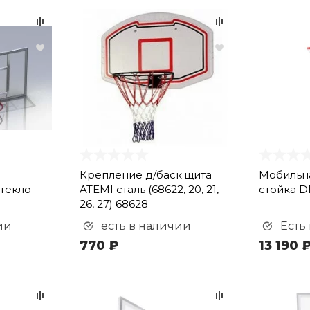
Крепление д/баск.щита
Мобильна
текло
ATEMI сталь (68622, 20, 21,
стойка D
26, 27) 68628
ии
есть в наличии
Есть
770 ₽
13 190 