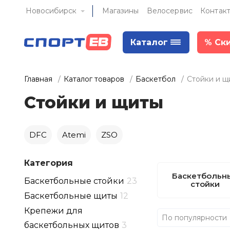
Новосибирск
Магазины
Велосервис
Контак
Каталог
%
Ск
Главная
Каталог товаров
Баскетбол
Стойки и щ
Стойки и щиты
DFC
Atemi
ZSO
Категория
Баскетбольн
Баскетбольные стойки
23
стойки
Баскетбольные щиты
12
Крепежи для
По популярности
баскетбольных щитов
3