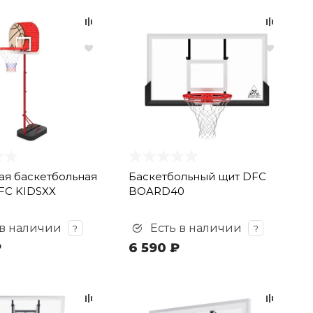
я баскетбольная
Баскетбольный щит DFC
FC KIDSXX
BOARD40
 в наличии
Есть в наличии
?
?
₽
6 590 ₽