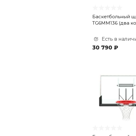
Баскетбольный щ
TG6MM136 (два к
Есть в налич
30 790 ₽