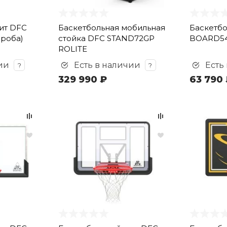
ит DFC
Баскетбольная мобильная
Баскетб
ороба)
стойка DFC STAND72GP
BOARD5
ROLITE
ии
Есть в наличии
Есть
?
?
329 990 ₽
63 790 