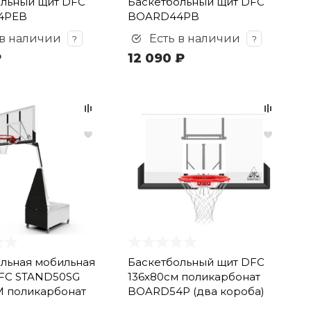
ольный щит DFC
Баскетбольный щит DFC
4PEB
BOARD44PB
 в наличии
Есть в наличии
?
?
₽
12 090 ₽
льная мобильная
Баскетбольный щит DFC
DFC STAND50SG
136x80см поликарбонат
M поликарбонат
BOARD54P (два короба)