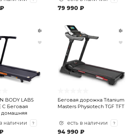
 ₽
79 990 ₽
N BODY LABS
Беговая дорожка Titanium
 C Беговая
Masters Physiotech TGF TFT
 домашняя
 в наличии
есть в наличии
?
?
₽
94 990 ₽