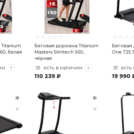
Titanium
Беговая дорожка Titanium
Беговая 
S60, белая
Masters Slimtech S60,
One T25 S
чёрная
ии
есть в наличии
есть
?
?
110 239 ₽
19 990 