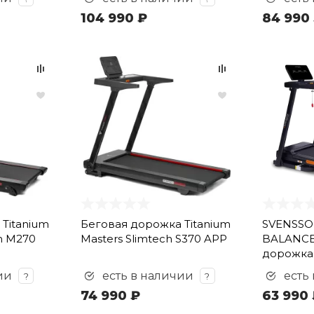
104 990 ₽
84 990
Titanium
Беговая дорожка Titanium
SVENSSO
ch M270
Masters Slimtech S370 APP
BALANCE
дорожка
ии
есть в наличии
есть
?
?
74 990 ₽
63 990 