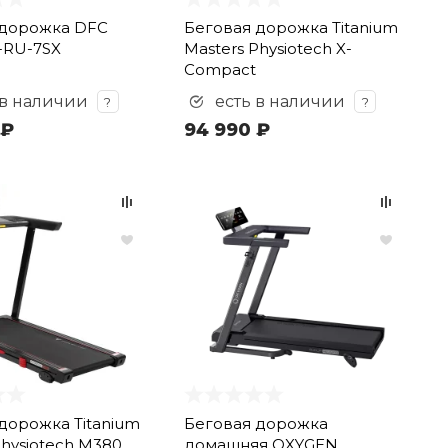
 дорожка DFC
Беговая дорожка Titanium
-RU-7SX
Masters Physiotech X-
Compact
 в наличии
есть в наличии
?
?
 ₽
94 990 ₽
дорожка Titanium
Беговая дорожка
Physiotech M380
домашняя OXYGEN