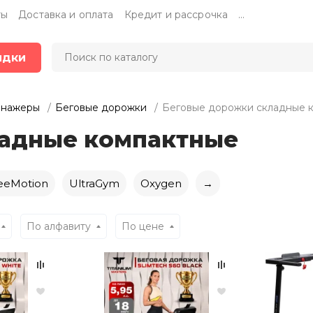
ты
Доставка и оплата
Кредит и рассрочка
...
идки
енажеры
Беговые дорожки
Беговые дорожки складные 
ладные компактные
eeMotion
UltraGym
Oxygen
→
По алфавиту
По цене