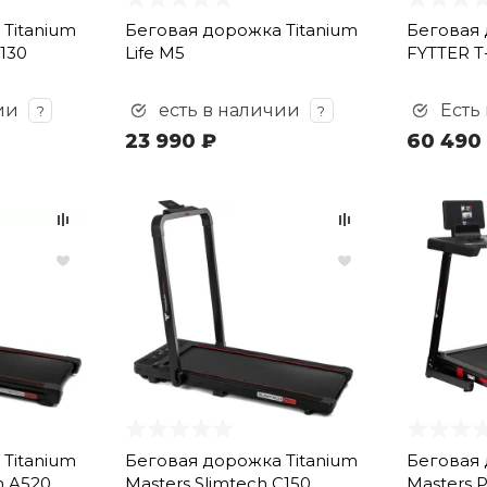
Titanium
Беговая дорожка Titanium
Беговая
S130
Life M5
FYTTER T
ии
есть в наличии
Есть
?
?
23 990 ₽
60 490
Titanium
Беговая дорожка Titanium
Беговая 
h A520
Masters Slimtech C150
Masters 