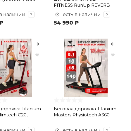
FITNESS RunUp REVERB
 в наличии
есть в наличии
?
?
₽
54 990 ₽
дорожка Titanium
Беговая дорожка Titanium
limtech C20,
Masters Physiotech A360
 в наличии
есть в наличии
?
?