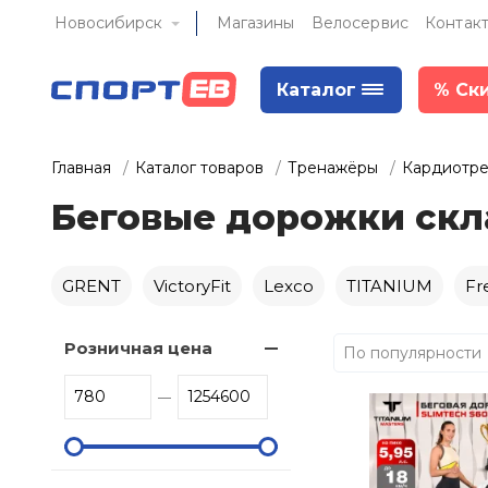
Новосибирск
Магазины
Велосервис
Контак
Каталог
%
Ск
Главная
Каталог товаров
Тренажёры
Кардиотр
Беговые дорожки ск
GRENT
VictoryFit
Lexco
TITANIUM
Fr
Розничная цена
По популярности