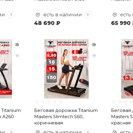
ии
есть в наличии
есть
?
?
48 690 ₽
65 990 
Titanium
Беговая дорожка Titanium
Беговая 
h A260
Masters Slimtech S60,
Masters S
коричневая
красная
ии
есть в наличии
есть
?
?