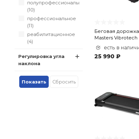
полупрофессиональное
(
10
)
профессиональное
(
11
)
Беговая дорожка 
реабилитационное
Masters Vibrotech
(
4
)
есть в налич
25 990 ₽
Регулировка угла
наклона