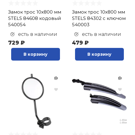
Подножка
велосипедная (
9
)
Замок трос 10х800 мм
Замок трос 10х800 мм
Световозвращатель
STELS 84608 кодовый
STELS 84302 с ключом
(
5
)
540054
540003
Спицезащитный диск
есть в наличии
есть в наличии
(
1
)
729 ₽
479 ₽
Стойка (
1
)
В корзину
В корзину
Стойка
демонстрационная (
1
)
Стойка для занятий на
велосипеде (
2
)
Стойка для хранения
(
4
)
Стойка ремонтная (
2
)
Флягодержатель (
6
)
Флягодержатель на
раму (
34
)
Флягодержатель на