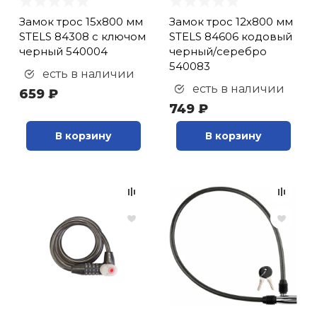
телефона (
4
)
Замок трос 15х800 мм
Замок трос 12х800 мм
Крепления (
1
)
STELS 84308 с ключом
STELS 84606 кодовый
Кресло детское (
2
)
черный 540004
черный/серебро
Кронштейн для
540083
есть в наличии
хранения (
8
)
есть в наличии
659 ₽
Крыло (
1
)
749 ₽
Крыло переднее (
1
)
В корзину
В корзину
Крылья (
9
)
Крылья 24" (
9
)
Крылья 26" (
20
)
Крылья 27.5" (
3
)
Крылья 28" (
6
)
Крылья 29" (
2
)
Отражатели (
6
)
Переходники (
1
)
Подножка (
1
)