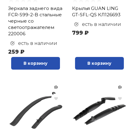
руль (
8
)
Зеркала заднего вида
Крылья GUAN LING
Фонари габаритные
FCR-S99-2-B стальные
GT-SFL-QS КЛ126693
черные со
(
7
)
есть в наличии
светоотражателем
Фонари на ниппель (
2
)
799 ₽
220006
Фонарь (
3
)
есть в наличии
Фонарь задний (
45
)
259 ₽
Фонарь передний (
50
)
Фонарь передний/
В корзину
В корзину
задний (
1
)
Чехол для
велосипеда (
1
)
Чехол для шлема (
1
)
Чехол на колесо (
1
)
Чехол на руль (
1
)