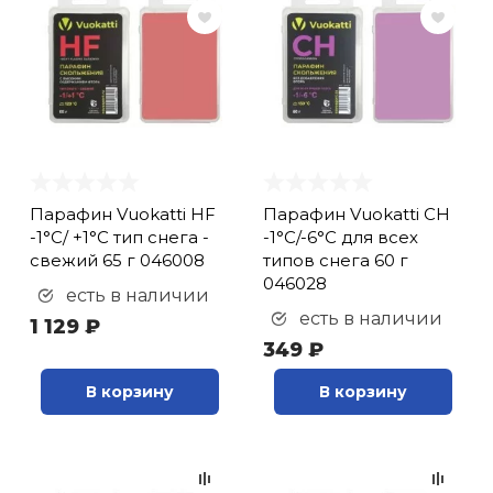
Парафин Vuokatti HF
Парафин Vuokatti CH
-1°С/ +1°С тип снега -
-1°С/-6°С для всех
свежий 65 г 046008
типов снега 60 г
046028
есть в наличии
есть в наличии
1 129 ₽
349 ₽
В корзину
В корзину