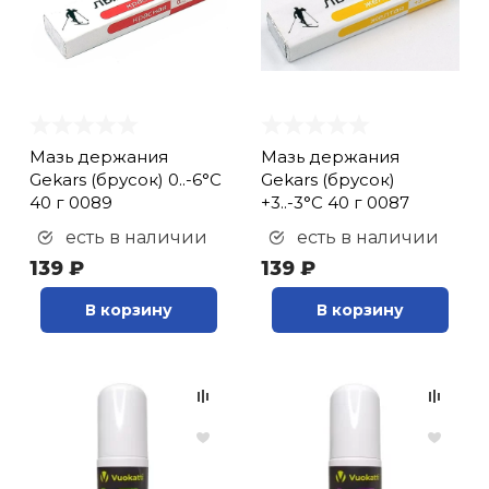
кий и тренерский
Ролики для п
тарь
Упоры для о
ты и защита
Мазь держания
Мазь держания
жное оборудование
Утяжелители
Gekars (брусок) 0..-6°С
Gekars (брусок)
40 г 0089
+3..-3°С 40 г 0087
есть в наличии
есть в наличии
Эспандеры и 
139 ₽
139 ₽
В корзину
В корзину
Аксессуары д
йоги
Медболы
Пояса тяжело