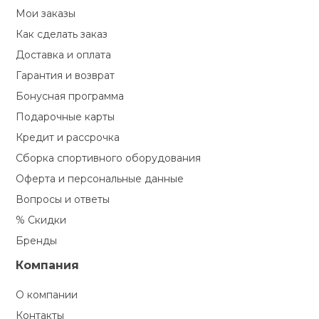
Туристическая
ственная гимнастика
Мои заказы
Стельки
Фингерборд, B
Барбекю
Как сделать заказ
Скамьи
Обувь для ед
Футбэг
Ремни
Бутылки для 
суары
Доставка и оплата
Шнурки
Флокированны
Гарантия и возврат
Стойки под ш
Тренировочно
подушки
Шорты
Весы
ние
рамы
Бонусная программа
Подарочные карты
Шлемы боксе
Фонари
Штаны, Брюки
Гантели
й спорт
Кредит и рассрочка
Машины Смит
Сборка спортивного оборудования
ивные игры
Спарринговые
Холодильник
Гимнастическ
Гири
Оферта и персональные данные
Кроссоверы
Вопросы и ответы
ивные комплексы и
Футы
Одежда для 
Грифы и штан
кие стенки
% Скидки
Подставки
Бренды
ы, сувениры
Блины
Компания
дование для
О компании
Лямки, петли,
сооружений
Контакты