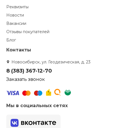
Реквизиты
кий и тренерский
Ролики для п
тарь
Новости
Вакансии
Упоры для о
ты и защита
Отзывы покупателей
Блог
жное оборудование
Утяжелители
Контакты
Новосибирск, ул. Геодезическая, д. 23
Эспандеры и 
8 (383) 367-12-70
Заказать звонок
Аксессуары д
йоги
Медболы
Мы в социальных сетях
Пояса тяжело