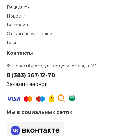
Реквизиты
кий и тренерский
Ролики для п
тарь
Новости
Вакансии
Упоры для о
ты и защита
Отзывы покупателей
Блог
жное оборудование
Утяжелители
Контакты
Новосибирск, ул. Геодезическая, д. 23
Эспандеры и 
8 (383) 367-12-70
Заказать звонок
Аксессуары д
йоги
Медболы
Мы в социальных сетях
Пояса тяжело