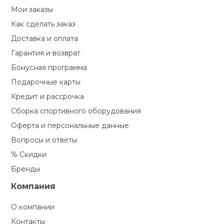
Туристическая
ственная гимнастика
Мои заказы
Стельки
Фингерборд, B
Барбекю
Как сделать заказ
Скамьи
Обувь для ед
Футбэг
Ремни
Бутылки для 
суары
Доставка и оплата
Шнурки
Флокированны
Гарантия и возврат
Стойки под ш
Тренировочно
подушки
Шорты
Весы
ние
рамы
Бонусная программа
Подарочные карты
Шлемы боксе
Фонари
Штаны, Брюки
Гантели
й спорт
Кредит и рассрочка
Машины Смит
Сборка спортивного оборудования
ивные игры
Спарринговые
Холодильник
Гимнастическ
Гири
Оферта и персональные данные
Кроссоверы
Вопросы и ответы
ивные комплексы и
Футы
Одежда для 
Грифы и штан
кие стенки
% Скидки
Подставки
Бренды
ы, сувениры
Блины
Компания
дование для
О компании
Лямки, петли,
сооружений
Контакты