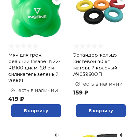
Мяч для трен.
Эспандер-кольцо
реакции Insane IN22-
кистевой 40 кг
RB100 диам. 6,8 см
матовый красный
силикагель зеленый
АЧ05960ОП
20909
есть в наличии
есть в наличии
159 ₽
419 ₽
В корзину
В корзину