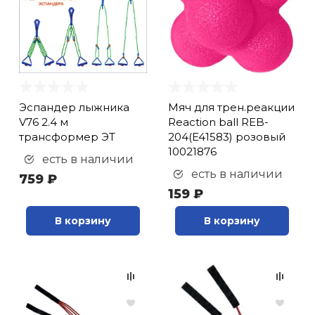
Эспандер лыжника
Мяч для трен.реакции
V76 2.4 м
Reaction ball REB-
трансформер ЭТ
204(E41583) розовый
10021876
есть в наличии
есть в наличии
759 ₽
159 ₽
В корзину
В корзину