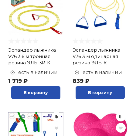
кий и тренерский
Ролики для п
тарь
Упоры для о
ты и защита
жное оборудование
Утяжелители
Эспандер лыжника
Эспандер лыжника
V76 3.6 м тройная
V76 3 м одинарная
резина ЭЛБ-3Р-К
резина ЭЛБ-К
Эспандеры и 
есть в наличии
есть в наличии
1 719 ₽
839 ₽
Аксессуары д
В корзину
В корзину
йоги
Медболы
Пояса тяжело