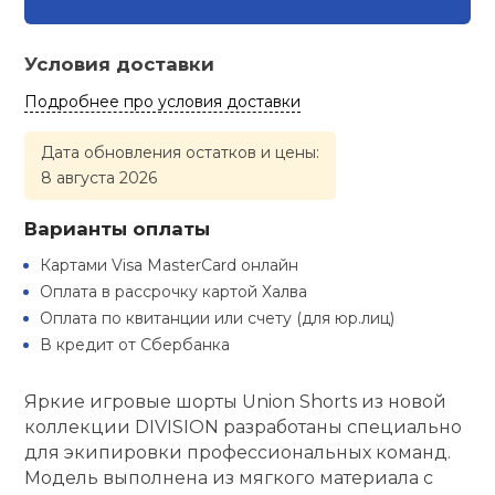
Туристическая
ственная гимнастика
Стельки
Фингерборд, B
Барбекю
Скамьи
Обувь для ед
Футбэг
Ремни
Бутылки для 
Условия доставки
суары
Шнурки
Подробнее про условия доставки
Флокированны
Стойки под ш
Тренировочно
подушки
Шорты
Весы
ние
рамы
Дата обновления остатков и цены:
8 августа 2026
Шлемы боксе
Фонари
Штаны, Брюки
Гантели
й спорт
Машины Смит
Варианты оплаты
ивные игры
Спарринговые
Холодильник
Гимнастическ
Гири
Картами Visa MasterCard онлайн
Кроссоверы
Оплата в рассрочку картой Халва
Оплата по квитанции или счету (для юр.лиц)
ивные комплексы и
Футы
Одежда для 
Грифы и штан
кие стенки
В кредит от Сбербанка
Подставки
ы, сувениры
Блины
Яркие игровые шорты Union Shorts из новой
коллекции DIVISION разработаны специально
для экипировки профессиональных команд.
дование для
Лямки, петли,
сооружений
Модель выполнена из мягкого материала с