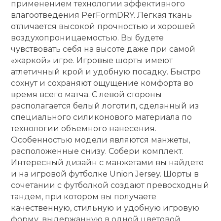
применением технологии эффективного
влагоотведения PerFormDRY. Легкая ткань
кий и тренерский
Ролики для п
тарь
отличается высокой прочностью и хорошей
воздухопроницаемостью. Вы будете
чувствовать себя на высоте даже при самой
Упоры для о
ты и защита
«жаркой» игре. Игровые шорты имеют
атлетичный крой и удобную посадку. Быстро
жное оборудование
Утяжелители
сохнут и сохраняют ощущение комфорта во
время всего матча. С левой стороны
располагается белый логотип, сделанный из
Эспандеры и 
специального силиконового материала по
технологии объемного нанесения.
Особенностью модели являются манжеты,
Аксессуары д
расположенные снизу. Собери комплект.
йоги
Интересный дизайн с манжетами вы найдете
и на игровой футболке Union Jersey. Шорты в
Медболы
сочетании с футболкой создают превосходный
тандем, при котором вы получаете
качественную, стильную и удобную игровую
Пояса тяжело
форму, выдержанную в одной цветовой