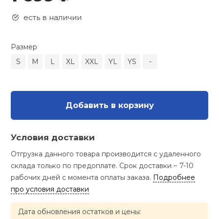
Туристическая
ственная гимнастика
Стельки
Фингерборд, B
Барбекю
есть в наличии
Скамьи
Обувь для ед
Футбэг
Ремни
Бутылки для 
суары
Шнурки
Флокированны
Размер
Стойки под ш
Тренировочно
подушки
Шорты
Весы
S
M
L
XL
XXL
YL
YS
-
ние
рамы
Шлемы боксе
Фонари
Штаны, Брюки
Гантели
й спорт
Машины Смит
Добавить в корзину
ивные игры
Спарринговые
Холодильник
Гимнастическ
Гири
Кроссоверы
Условия доставки
ивные комплексы и
Футы
Одежда для 
Грифы и штан
кие стенки
Отгрузка данного товара производится с удаленного
Подставки
склада только по предоплате. Срок доставки ~ 7-10
ы, сувениры
Блины
рабочих дней с момента оплаты заказа.
Подробнее
про условия доставки
дование для
Лямки, петли,
сооружений
Дата обновления остатков и цены: