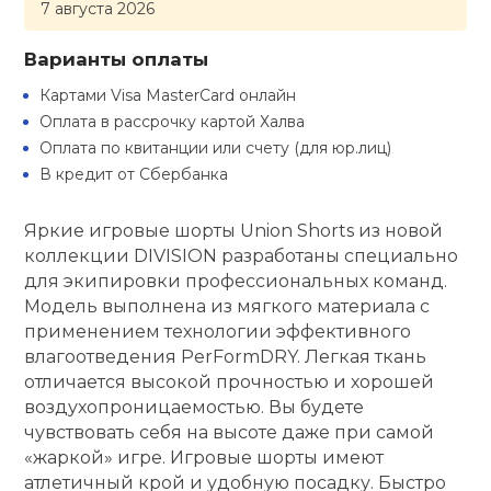
7 августа 2026
кий и тренерский
Ролики для п
тарь
Варианты оплаты
Картами Visa MasterCard онлайн
Упоры для о
ты и защита
Оплата в рассрочку картой Халва
Оплата по квитанции или счету (для юр.лиц)
жное оборудование
В кредит от Сбербанка
Утяжелители
Яркие игровые шорты Union Shorts из новой
Эспандеры и 
коллекции DIVISION разработаны специально
для экипировки профессиональных команд.
Модель выполнена из мягкого материала с
Аксессуары д
применением технологии эффективного
йоги
влагоотведения PerFormDRY. Легкая ткань
отличается высокой прочностью и хорошей
Медболы
воздухопроницаемостью. Вы будете
чувствовать себя на высоте даже при самой
«жаркой» игре. Игровые шорты имеют
Пояса тяжело
атлетичный крой и удобную посадку. Быстро