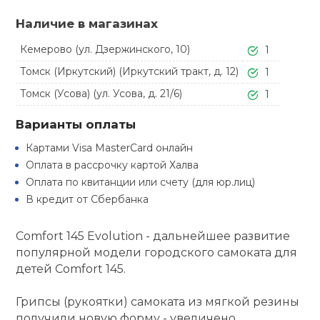
Туристическая
ственная гимнастика
Стельки
Фингерборд, B
Барбекю
Наличие в магазинах
Скамьи
Обувь для ед
Футбэг
Ремни
Бутылки для 
Кемерово (ул. Дзержинского, 10)
1
суары
Шнурки
Флокированны
Томск (Иркутский) (Иркутский тракт, д. 12)
1
Стойки под ш
Тренировочно
подушки
Шорты
Весы
ние
Томск (Усова) (ул. Усова, д. 21/6)
1
рамы
Варианты оплаты
Шлемы боксе
Фонари
Штаны, Брюки
Гантели
й спорт
Машины Смит
Картами Visa MasterCard онлайн
Оплата в рассрочку картой Халва
ивные игры
Спарринговые
Холодильник
Гимнастическ
Гири
Оплата по квитанции или счету (для юр.лиц)
Кроссоверы
В кредит от Сбербанка
ивные комплексы и
Футы
Одежда для 
Грифы и штан
кие стенки
Подставки
Comfort 145 Evolution - дальнейшее развитие
популярной модели городского самоката для
ы, сувениры
Блины
детей Comfort 145.
дование для
Грипсы (рукоятки) самоката из мягкой резины
Лямки, петли,
сооружений
получили новую форму - увеличено