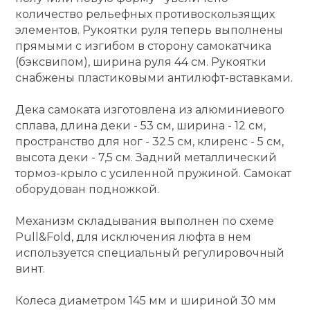
количество рельефных противоскользящих
кий и тренерский
Ролики для п
элементов. Рукоятки руля теперь выполнены
тарь
прямыми с изгибом в сторону самокатчика
(бэксвипом), ширина руля 44 см. Рукоятки
Упоры для о
ты и защита
снабжены пластиковыми антилюфт-вставками.
Дека самоката изготовлена из алюминиевого
жное оборудование
Утяжелители
сплава, длина деки - 53 см, ширина - 12 см,
пространство для ног - 32.5 см, клиренс - 5 см,
Эспандеры и 
высота деки - 7,5 см. Задний металлический
тормоз-крыло с усиленной пружиной. Самокат
оборудован подножкой.
Аксессуары д
йоги
Механизм складывания выполнен по схеме
Pull&Fold, для исключения люфта в нем
используется специальный регулировочный
Медболы
винт.
Пояса тяжело
Колеса диаметром 145 мм и шириной 30 мм