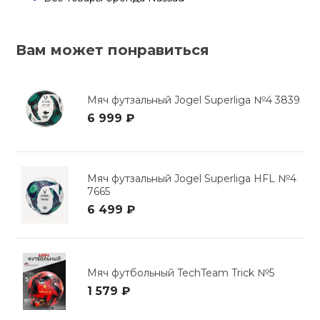
кий и тренерский
Ролики для п
тарь
Вам может понравиться
Упоры для о
ты и защита
Мяч футзальный Jogel Superliga №4 3839
жное оборудование
Утяжелители
6 999 ₽
Эспандеры и 
Мяч футзальный Jogel Superliga HFL №4
7665
Аксессуары д
6 499 ₽
йоги
Медболы
Мяч футбольный TechTeam Trick №5
1 579 ₽
Пояса тяжело