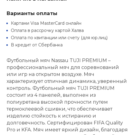
Туристическая
ственная гимнастика
Стельки
Фингерборд, B
Барбекю
Варианты оплаты
Скамьи
Обувь для ед
Футбэг
Ремни
Бутылки для 
суары
Картами Visa MasterCard онлайн
Шнурки
Флокированны
Оплата в рассрочку картой Халва
Стойки под ш
Тренировочно
подушки
Шорты
Весы
Оплата по квитанции или счету (для юр.лиц)
ние
рамы
В кредит от Сбербанка
Шлемы боксе
Фонари
Штаны, Брюки
Гантели
й спорт
Машины Смит
Футбольный мяч Nassau TUJI PREMIUM –
профессиональный мяч для соревнований
ивные игры
Спарринговые
Холодильник
Гимнастическ
Гири
или игр на открытом воздухе. Мяч
Кроссоверы
характеризует отличная динамика, уверенный
ивные комплексы и
контроль. Футбольный мяч TUJI PREMIUM
Футы
Одежда для 
Грифы и штан
кие стенки
состоит из 4 панелей, выполнен из
Подставки
полиуретана высокой прочности путем
ы, сувениры
термоклеевой сшивки, что обеспечивает
Блины
изделию стойкость к истиранию и
долговечность. Сертифицирован FIFA Quality
дование для
Лямки, петли,
сооружений
Pro и KFA. Мяч имеет яркий дизайн, благодаря