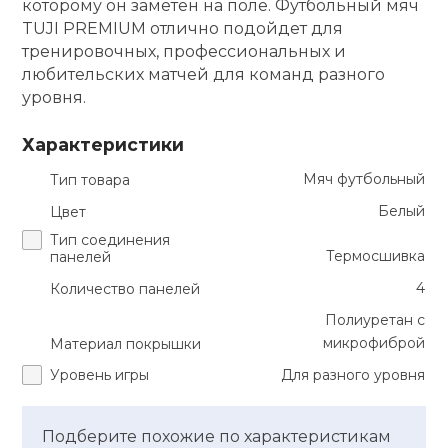
которому он заметен на поле. Футбольный мяч
TUJI PREMIUM отлично подойдет для
кий и тренерский
Ролики для п
тарь
тренировочных, профессиональных и
любительских матчей для команд разного
уровня.
Упоры для о
ты и защита
Характеристики
жное оборудование
Утяжелители
Мяч футбольный
Тип товара
Белый
Цвет
Эспандеры и 
Тип соединения
Термосшивка
панелей
Аксессуары д
4
Количество панелей
йоги
Полиуретан с
микрофиброй
Материал покрышки
Медболы
Уровень игры
Для разного уровня
Пояса тяжело
Подберите похожие по характеристикам