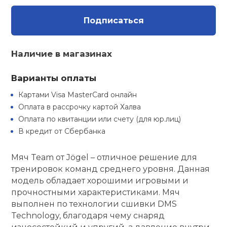
Туристическая
ственная гимнастика
Стельки
Фингерборд, B
Барбекю
Подписаться
Скамьи
Обувь для ед
Футбэг
Ремни
Бутылки для 
суары
Шнурки
Флокированны
Наличие в магазинах
Стойки под ш
Тренировочно
подушки
Шорты
Весы
ние
рамы
Варианты оплаты
Шлемы боксе
Фонари
Штаны, Брюки
Гантели
й спорт
Картами Visa MasterCard онлайн
Машины Смит
Оплата в рассрочку картой Халва
ивные игры
Оплата по квитанции или счету (для юр.лиц)
Спарринговые
Холодильник
Гимнастическ
Гири
Кроссоверы
В кредит от Сбербанка
ивные комплексы и
Футы
Одежда для 
Грифы и штан
кие стенки
Мяч Team от Jögel – отличное решение для
Подставки
тренировок команд среднего уровня. Данная
модель обладает хорошими игровыми и
ы, сувениры
Блины
прочностными характеристиками. Мяч
выполнен по технологии сшивки DMS
дование для
Лямки, петли,
Technology, благодаря чему снаряд
сооружений