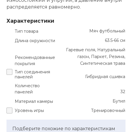
износостойкий и упругий, а давление внутри
распределяется равномерно.
кий и тренерский
Ролики для п
тарь
Характеристики
Упоры для о
ты и защита
Мяч футбольный
Тип товара
63.5-66 см
Длина окружности
жное оборудование
Утяжелители
Гаревые поля, Натуральный
газон, Паркет, Резина,
Рекомендованные
Синтетическая трава
покрытия
Эспандеры и 
Тип соединения
Гибридная сшивка
панелей
Аксессуары д
Количество
йоги
32
панелей
Бутил
Материал камеры
Медболы
Уровень игры
Тренировочный
Пояса тяжело
Подберите похожие по характеристикам