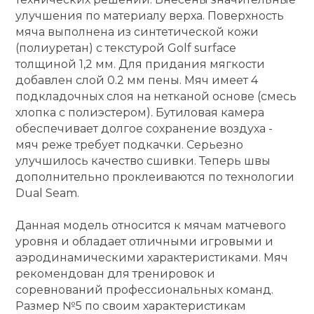
улучшения по материалу верха. Поверхность
кий и тренерский
Ролики для п
мяча выполнена из синтетической кожи
тарь
(полиуретан) с текстурой Golf surface
толщиной 1,2 мм. Для придания мягкости
Упоры для о
ты и защита
добавлен слой 0.2 мм пены. Мяч имеет 4
подкладочных слоя на нетканой основе (смесь
жное оборудование
хлопка с полиэстером). Бутиловая камера
Утяжелители
обеспечивает долгое сохранение воздуха -
мяч реже требует подкачки. Серьезно
Эспандеры и 
улучшилось качество сшивки. Теперь швы
дополнительно проклеиваются по технологии
Dual Seam.
Аксессуары д
йоги
Данная модель относится к мячам матчевого
уровня и обладает отличными игровыми и
аэродинамическими характеристиками. Мяч
Медболы
рекомендован для тренировок и
соревнований профессиональных команд.
Пояса тяжело
Размер №5 по своим характеристикам