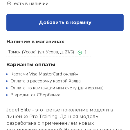
Туристическая
есть в наличии
ственная гимнастика
Стельки
Фингерборд, B
Барбекю
Скамьи
Обувь для ед
Футбэг
Ремни
Бутылки для 
суары
Добавить в корзину
Шнурки
Флокированны
Стойки под ш
Тренировочно
подушки
Шорты
Весы
ние
рамы
Наличие в магазинах
Шлемы боксе
Фонари
Штаны, Брюки
Гантели
Томск (Усова) (ул. Усова, д. 21/6)
1
й спорт
Машины Смит
Варианты оплаты
ивные игры
Спарринговые
Холодильник
Гимнастическ
Гири
Картами Visa MasterCard онлайн
Кроссоверы
Оплата в рассрочку картой Халва
ивные комплексы и
Футы
Одежда для 
Грифы и штан
Оплата по квитанции или счету (для юр.лиц)
кие стенки
Подставки
В кредит от Сбербанка
ы, сувениры
Блины
Jögel Elite – это третье поколение модели в
линейке Pro Training. Данная модель
дование для
Лямки, петли,
разработана с применением новых
сооружений
технических решений. Внесены значительные