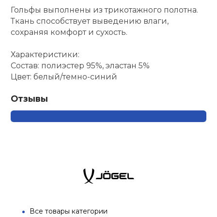
Гольфы выполнены из трикотажного полотна.
кий и тренерский
Ролики для п
Ткань способствует выведению влаги,
тарь
сохраняя комфорт и сухость.
Упоры для о
ты и защита
Характеристики:
Состав: полиэстер 95%, эластан 5%
Цвет: белый/темно-синий
жное оборудование
Утяжелители
Отзывы
Эспандеры и 
Аксессуары д
йоги
Медболы
Пояса тяжело
Все товары категории