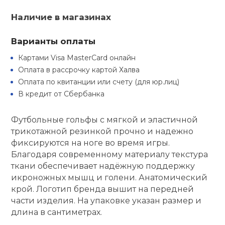
Туристическая
ственная гимнастика
Стельки
Фингерборд, B
Барбекю
Наличие в магазинах
Скамьи
Обувь для ед
Футбэг
Ремни
Бутылки для 
суары
Варианты оплаты
Шнурки
Флокированны
Стойки под ш
Тренировочно
подушки
Шорты
Весы
Картами Visa MasterCard онлайн
ние
рамы
Оплата в рассрочку картой Халва
Оплата по квитанции или счету (для юр.лиц)
Шлемы боксе
Фонари
Штаны, Брюки
Гантели
й спорт
В кредит от Сбербанка
Машины Смит
ивные игры
Спарринговые
Холодильник
Гимнастическ
Гири
Футбольные гольфы с мягкой и эластичной
Кроссоверы
трикотажной резинкой прочно и надежно
фиксируются на ноге во время игры.
ивные комплексы и
Футы
Одежда для 
Грифы и штан
кие стенки
Благодаря современному материалу текстура
Подставки
ткани обеспечивает надёжную поддержку
икроножных мышц и голени. Анатомический
ы, сувениры
Блины
крой. Логотип бренда вышит на передней
части изделия. На упаковке указан размер и
дование для
длина в сантиметрах.
Лямки, петли,
сооружений