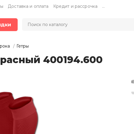
ты
Доставка и оплата
Кредит и рассрочка
...
идки
грока
Гетры
 красный 400194.600