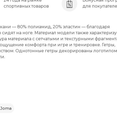
24 года на рынке
Бонусная прог
спортивных товаров
для покупател
й ткани — 80% полиамид, 20% эластин — благодаря
 сидят на ноге. Материал модели также характеризу
ура материала с сетчатыми и текстурными фрагмен
 ощущение комфорта при игре и тренировке. Гетры,
ойством. Однотонные гетры декорированы логотипо
ти.
 Joma