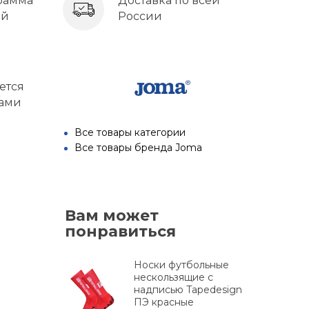
рамма
Доставка по всей
ей
России
ется
тами
Все товары категории
м
Все товары бренда Joma
Вам может
понравиться
Носки футбольные
нескользящие с
надписью Tapedesign
ПЭ красные