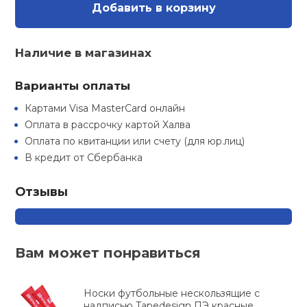
Туристическая
Добавить в корзину
ственная гимнастика
Стельки
Фингерборд, B
Барбекю
Скамьи
Обувь для ед
Футбэг
Ремни
Бутылки для 
суары
Наличие в магазинах
Шнурки
Флокированны
Стойки под ш
Тренировочно
подушки
Шорты
Весы
Варианты оплаты
ние
рамы
Картами Visa MasterCard онлайн
Шлемы боксе
Фонари
Штаны, Брюки
Гантели
й спорт
Оплата в рассрочку картой Халва
Машины Смит
Оплата по квитанции или счету (для юр.лиц)
В кредит от Сбербанка
ивные игры
Спарринговые
Холодильник
Гимнастическ
Гири
Кроссоверы
Отзывы
ивные комплексы и
Футы
Одежда для 
Грифы и штан
кие стенки
Подставки
ы, сувениры
Блины
Вам может понравиться
дование для
Лямки, петли,
Носки футбольные нескользящие с
сооружений
надписью Tapedesign ПЭ красные