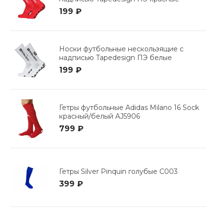
199 ₽
кий и тренерский
Ролики для п
тарь
Упоры для о
Носки футбольные нескользящие с
ты и защита
надписью Tapedesign ПЭ белые
199 ₽
жное оборудование
Утяжелители
Гетры футбольные Adidas Milano 16 Sock
Эспандеры и 
красный/белый AJ5906
799 ₽
Аксессуары д
йоги
Гетры Silver Pinquin голубые C003
Медболы
399 ₽
Пояса тяжело