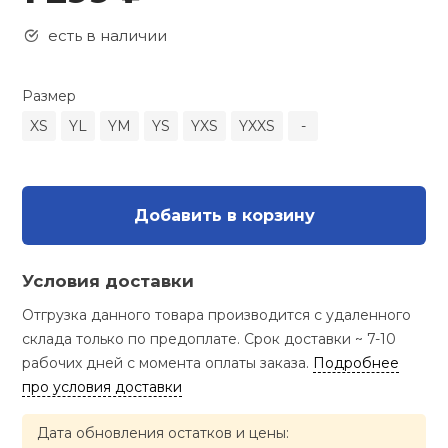
Туристическая
ственная гимнастика
Стельки
Фингерборд, B
Барбекю
есть в наличии
Скамьи
Обувь для ед
Футбэг
Ремни
Бутылки для 
суары
Шнурки
Флокированны
Размер
Стойки под ш
Тренировочно
подушки
Шорты
Весы
XS
YL
YM
YS
YXS
YXXS
-
ние
рамы
Шлемы боксе
Фонари
Штаны, Брюки
Гантели
й спорт
Машины Смит
Добавить в корзину
ивные игры
Спарринговые
Холодильник
Гимнастическ
Гири
Кроссоверы
Условия доставки
ивные комплексы и
Футы
Одежда для 
Грифы и штан
кие стенки
Отгрузка данного товара производится с удаленного
Подставки
склада только по предоплате. Срок доставки ~ 7-10
ы, сувениры
Блины
рабочих дней с момента оплаты заказа.
Подробнее
про условия доставки
дование для
Лямки, петли,
сооружений
Дата обновления остатков и цены: