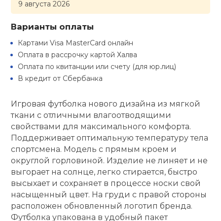
9 августа 2026
кий и тренерский
Ролики для п
тарь
Варианты оплаты
Картами Visa MasterCard онлайн
Упоры для о
ты и защита
Оплата в рассрочку картой Халва
Оплата по квитанции или счету (для юр.лиц)
жное оборудование
В кредит от Сбербанка
Утяжелители
Игровая футболка нового дизайна из мягкой
Эспандеры и 
ткани с отличными влагоотводящими
свойствами для максимального комфорта.
Поддерживает оптимальную температуру тела
Аксессуары д
спортсмена. Модель с прямым кроем и
йоги
округлой горловиной. Изделие не линяет и не
выгорает на солнце, легко стирается, быстро
Медболы
высыхает и сохраняет в процессе носки свой
насыщенный цвет. На груди с правой стороны
расположен обновленный логотип бренда.
Пояса тяжело
Футболка упакована в удобный пакет