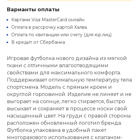
Варианты оплаты
кий и тренерский
Ролики для п
тарь
Картами Visa MasterCard онлайн
Оплата в рассрочку картой Халва
Упоры для о
ты и защита
Оплата по квитанции или счету (для юр.лиц)
В кредит от Сбербанка
жное оборудование
Утяжелители
Игровая футболка нового дизайна из мягкой
ткани с отличными влагоотводящими
Эспандеры и 
свойствами для максимального комфорта.
Поддерживает оптимальную температуру тела
спортсмена. Модель с прямым кроем и
Аксессуары д
округлой горловиной. Изделие не линяет и не
йоги
выгорает на солнце, легко стирается, быстро
высыхает и сохраняет в процессе носки свой
Медболы
насыщенный цвет. На груди с правой стороны
расположен обновленный логотип бренда.
Футболка упакована в удобный пакет
Пояса тяжело
многоразового использования с клапаном-