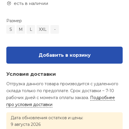
Туристическая
есть в наличии
ственная гимнастика
Стельки
Фингерборд, B
Барбекю
Скамьи
Обувь для ед
Футбэг
Ремни
Бутылки для 
Размер
суары
Шнурки
Флокированны
S
M
L
XXL
-
Стойки под ш
Тренировочно
подушки
Шорты
Весы
ние
рамы
Шлемы боксе
Фонари
Штаны, Брюки
Гантели
й спорт
Добавить в корзину
Машины Смит
ивные игры
Спарринговые
Холодильник
Гимнастическ
Гири
Условия доставки
Кроссоверы
ивные комплексы и
Отгрузка данного товара производится с удаленного
Футы
Одежда для 
Грифы и штан
кие стенки
склада только по предоплате. Срок доставки ~ 7-10
Подставки
рабочих дней с момента оплаты заказа.
Подробнее
ы, сувениры
Блины
про условия доставки
Дата обновления остатков и цены:
дование для
Лямки, петли,
сооружений
9 августа 2026