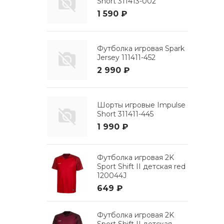
Short 311413-002
1 590 ₽
Футболка игровая Spark
Jersey 111411-452
2 990 ₽
Шорты игровые Impulse
Short 311411-445
1 990 ₽
Футболка игровая 2K
Sport Shift II детская red
120044J
649 ₽
Футболка игровая 2K
Sport Shift II детская