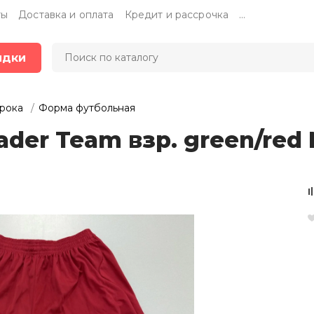
ты
Доставка и оплата
Кредит и рассрочка
...
идки
грока
Форма футбольная
der Team взр. green/red