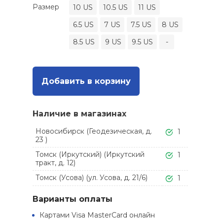
Размер
10 US
10.5 US
11 US
6.5 US
7 US
7.5 US
8 US
8.5 US
9 US
9.5 US
-
Добавить в корзину
Наличие в магазинах
Новосибирск (Геодезическая, д.
1
23 )
Томск (Иркутский) (Иркутский
1
тракт, д. 12)
Томск (Усова) (ул. Усова, д. 21/6)
1
Варианты оплаты
Картами Visa MasterCard онлайн