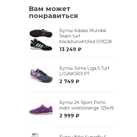
Вам может
понравиться
Бутсы Adidas Mundial
Team turf
black/runwht/red 019228
13 249 ₽
Бутсы Joma Liga 5 Turf
LIGAW.503.PT
2 749 ₽
Бутсы 2К Sport Porto
indor violet/orange 125416
2 999 ₽