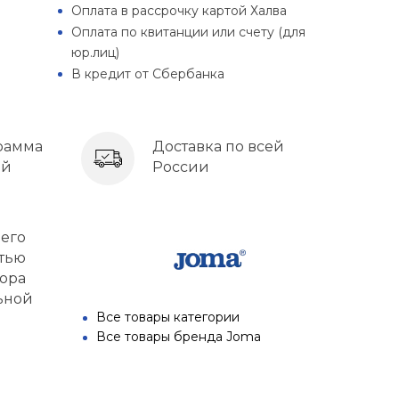
Оплата в рассрочку картой Халва
Оплата по квитанции или счету (для
юр.лиц)
В кредит от Сбербанка
рамма
Доставка по всей
ей
России
него
стью
пора
ьной
Все товары категории
Все товары бренда Joma