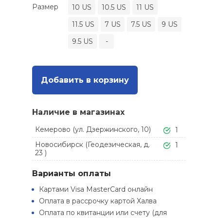
Размер
10 US
10.5 US
11 US
11.5 US
7 US
7.5 US
9 US
9.5 US
-
Добавить в корзину
Наличие в магазинах
Кемерово (ул. Дзержинского, 10)
1
Новосибирск (Геодезическая, д.
1
23 )
Варианты оплаты
Картами Visa MasterCard онлайн
Оплата в рассрочку картой Халва
Оплата по квитанции или счету (для