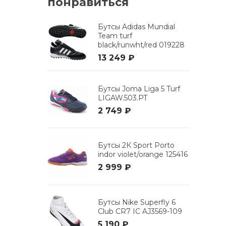
понравиться
Бутсы Adidas Mundial
Team turf
black/runwht/red 019228
13 249 ₽
Бутсы Joma Liga 5 Turf
LIGAW.503.PT
2 749 ₽
Бутсы 2К Sport Porto
indor violet/orange 125416
2 999 ₽
Бутсы Nike Superfly 6
Club CR7 IC AJ3569-109
5 190 ₽