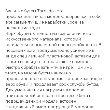
кий и тренерский
Ролики для п
Зальные бутсы Tornado - это
тарь
профессиональная модель, вобравшая в себя
все самые лучшие наработки Jögel за
Упоры для о
ты и защита
последние годы.
Верх обуви выполнен из технологичного
жное оборудование
искусственного материала, который
Утяжелители
отличается повышенной износостойкостью. В
носовой части предусмотрено усиление в
Эспандеры и 
виде специальной пластиковой вставки для
защиты пальцев, которая также помогает
быстро обрабатывать мяч в игре. Помимо
Аксессуары д
этого, на мысок бутсы нанесено
йоги
прорезиненное напыление, которое защищает
верх обуви и продлевает срок службы бутсы.
Для уменьшения нагрузки на опорно-
Медболы
двигательный аппарат в процессе бега в
подошву данной модели встроен
Пояса тяжело
специальный амортизирующий материал