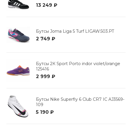
13 249 ₽
Бутсы Joma Liga 5 Turf LIGAW.503.PT
2 749 ₽
Бутсы 2К Sport Porto indor violet/orange
125416
2 999 ₽
Бутсы Nike Superfly 6 Club CR7 IC AJ3569-
109
5 190 ₽