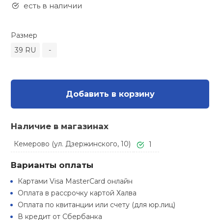
Туристическая
есть в наличии
ственная гимнастика
Стельки
Фингерборд, B
Барбекю
Скамьи
Обувь для ед
Футбэг
Ремни
Бутылки для 
Размер
суары
Шнурки
Флокированны
39 RU
-
Стойки под ш
Тренировочно
подушки
Шорты
Весы
ние
рамы
Шлемы боксе
Фонари
Штаны, Брюки
Гантели
й спорт
Добавить в корзину
Машины Смит
ивные игры
Спарринговые
Холодильник
Гимнастическ
Гири
Наличие в магазинах
Кроссоверы
ивные комплексы и
Кемерово (ул. Дзержинского, 10)
1
Футы
Одежда для 
Грифы и штан
кие стенки
Подставки
Варианты оплаты
ы, сувениры
Блины
Картами Visa MasterCard онлайн
Оплата в рассрочку картой Халва
дование для
Оплата по квитанции или счету (для юр.лиц)
Лямки, петли,
сооружений
В кредит от Сбербанка