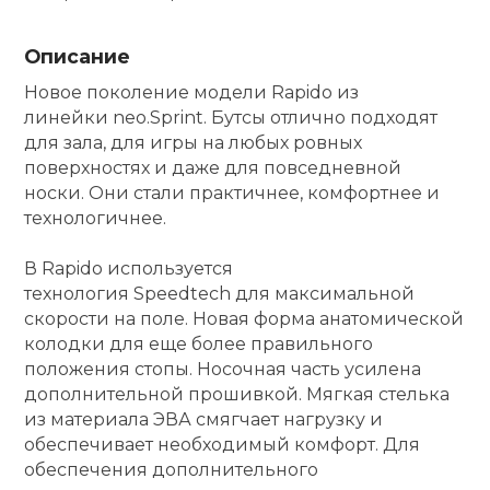
кий и тренерский
Ролики для п
Описание
тарь
Новое поколение модели Rapido из
Упоры для о
ты и защита
линейки neo.Sprint. Бутсы отлично подходят
для зала, для игры на любых ровных
поверхностях и даже для повседневной
жное оборудование
Утяжелители
носки. Они стали практичнее, комфортнее и
технологичнее.
Эспандеры и 
В Rapido используется
технология Speedtech для максимальной
Аксессуары д
скорости на поле. Новая форма анатомической
йоги
колодки для еще более правильного
положения стопы. Носочная часть усилена
дополнительной прошивкой. Мягкая стелька
Медболы
из материала ЭВА смягчает нагрузку и
обеспечивает необходимый комфорт. Для
обеспечения дополнительного
Пояса тяжело