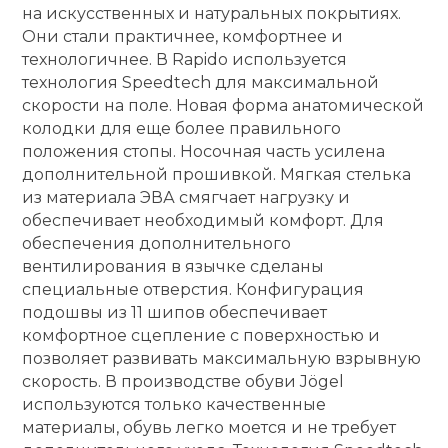
на искусственных и натуральных покрытиях.
кий и тренерский
Они стали практичнее, комфортнее и
Ролики для п
тарь
технологичнее. В Rapido используется
технология Speedtech для максимальной
Упоры для о
ты и защита
скорости на поле. Новая форма анатомической
колодки для еще более правильного
положения стопы. Носочная часть усилена
жное оборудование
Утяжелители
дополнительной прошивкой. Мягкая стелька
из материала ЭВА смягчает нагрузку и
обеспечивает необходимый комфорт. Для
Эспандеры и 
обеспечения дополнительного
вентилирования в язычке сделаны
Аксессуары д
специальные отверстия. Конфигурация
йоги
подошвы из 11 шипов обеспечивает
комфортное сцепление с поверхностью и
позволяет развивать максимальную взрывную
Медболы
скорость. В производстве обуви Jögel
используются только качественные
материалы, обувь легко моется и не требует
Пояса тяжело