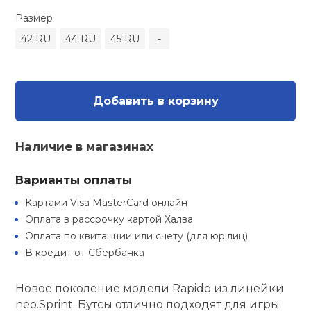
Туристическая
ственная гимнастика
Размер
Стельки
Фингерборд, B
Барбекю
Скамьи
Обувь для ед
Футбэг
Ремни
Бутылки для 
42 RU
44 RU
45 RU
-
суары
Шнурки
Флокированны
Стойки под ш
Тренировочно
подушки
Шорты
Весы
ние
рамы
Добавить в корзину
Шлемы боксе
Фонари
Штаны, Брюки
Гантели
й спорт
Машины Смит
Наличие в магазинах
ивные игры
Спарринговые
Холодильник
Гимнастическ
Гири
Кроссоверы
Варианты оплаты
ивные комплексы и
Картами Visa MasterCard онлайн
Футы
Одежда для 
Грифы и штан
кие стенки
Оплата в рассрочку картой Халва
Подставки
Оплата по квитанции или счету (для юр.лиц)
ы, сувениры
Блины
В кредит от Сбербанка
дование для
Новое поколение модели Rapido из линейки
Лямки, петли,
сооружений
neo.Sprint. Бутсы отлично подходят для игры