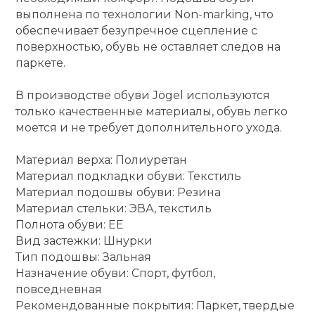
выполнена по технологии Non-marking, что
кий и тренерский
Ролики для п
обеспечивает безупречное сцепление с
тарь
поверхностью, обувь не оставляет следов на
паркете.
Упоры для о
ты и защита
В производстве обуви Jögel используются
только качественные материалы, обувь легко
жное оборудование
Утяжелители
моется и не требует дополнительного ухода.
Эспандеры и 
Материал верха: Полиуретан
Материал подкладки обуви: Текстиль
Материал подошвы обуви: Резина
Аксессуары д
Материал стельки: ЭВА, текстиль
йоги
Полнота обуви: EE
Вид застежки: Шнурки
Тип подошвы: Зальная
Медболы
Назначение обуви: Спорт, футбол,
повседневная
Пояса тяжело
Рекомендованные покрытия: Паркет, твердые