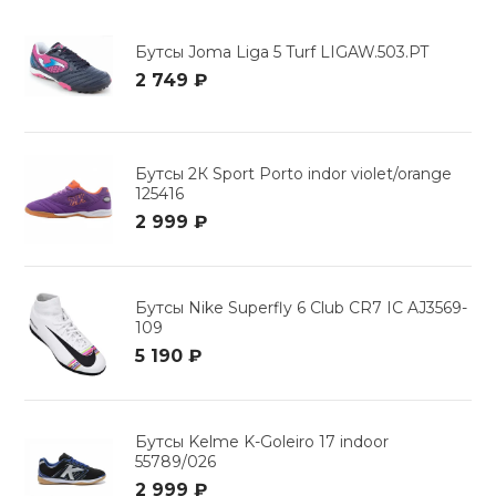
Бутсы Joma Liga 5 Turf LIGAW.503.PT
2 749 ₽
Бутсы 2К Sport Porto indor violet/orange
125416
2 999 ₽
Бутсы Nike Superfly 6 Club CR7 IC AJ3569-
109
5 190 ₽
Бутсы Kelme K-Goleiro 17 indoor
55789/026
2 999 ₽