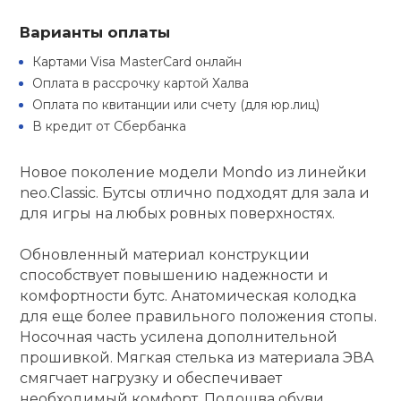
Туристическая
ственная гимнастика
Стельки
Фингерборд, B
Барбекю
Варианты оплаты
Скамьи
Обувь для ед
Футбэг
Ремни
Бутылки для 
Картами Visa MasterCard онлайн
суары
Шнурки
Флокированны
Оплата в рассрочку картой Халва
Стойки под ш
Тренировочно
подушки
Шорты
Весы
Оплата по квитанции или счету (для юр.лиц)
ние
рамы
В кредит от Сбербанка
Шлемы боксе
Фонари
Штаны, Брюки
Гантели
й спорт
Новое поколение модели Mondo из линейки
Машины Смит
neo.Classic. Бутсы отлично подходят для зала и
ивные игры
Спарринговые
Холодильник
Гимнастическ
Гири
для игры на любых ровных поверхностях.
Кроссоверы
Обновленный материал конструкции
ивные комплексы и
Футы
Одежда для 
Грифы и штан
кие стенки
способствует повышению надежности и
Подставки
комфортности бутс. Анатомическая колодка
для еще более правильного положения стопы.
ы, сувениры
Блины
Носочная часть усилена дополнительной
прошивкой. Мягкая стелька из материала ЭВА
дование для
смягчает нагрузку и обеспечивает
Лямки, петли,
сооружений
необходимый комфорт. Подошва обуви