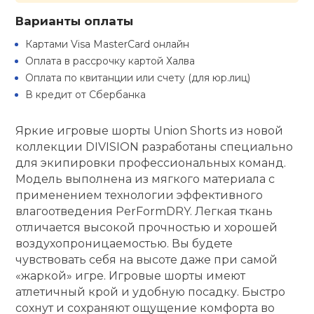
Варианты оплаты
кий и тренерский
Ролики для п
тарь
Картами Visa MasterCard онлайн
Оплата в рассрочку картой Халва
Упоры для о
ты и защита
Оплата по квитанции или счету (для юр.лиц)
В кредит от Сбербанка
жное оборудование
Утяжелители
Яркие игровые шорты Union Shorts из новой
коллекции DIVISION разработаны специально
Эспандеры и 
для экипировки профессиональных команд.
Модель выполнена из мягкого материала с
применением технологии эффективного
Аксессуары д
влагоотведения PerFormDRY. Легкая ткань
йоги
отличается высокой прочностью и хорошей
воздухопроницаемостью. Вы будете
Медболы
чувствовать себя на высоте даже при самой
«жаркой» игре. Игровые шорты имеют
атлетичный крой и удобную посадку. Быстро
Пояса тяжело
сохнут и сохраняют ощущение комфорта во