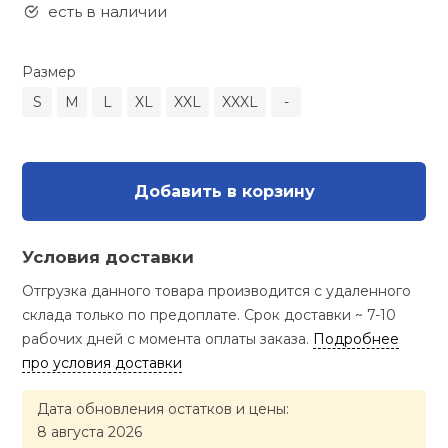
Туристическая
есть в наличии
ственная гимнастика
Стельки
Фингерборд, B
Барбекю
Скамьи
Обувь для ед
Футбэг
Ремни
Бутылки для 
Размер
суары
Шнурки
Флокированны
S
M
L
XL
XXL
XXXL
-
Стойки под ш
Тренировочно
подушки
Шорты
Весы
ние
рамы
Шлемы боксе
Фонари
Штаны, Брюки
Гантели
й спорт
Добавить в корзину
Машины Смит
ивные игры
Спарринговые
Холодильник
Гимнастическ
Гири
Условия доставки
Кроссоверы
ивные комплексы и
Отгрузка данного товара производится с удаленного
Футы
Одежда для 
Грифы и штан
кие стенки
склада только по предоплате. Срок доставки ~ 7-10
Подставки
рабочих дней с момента оплаты заказа.
Подробнее
ы, сувениры
Блины
про условия доставки
Дата обновления остатков и цены:
дование для
Лямки, петли,
сооружений
8 августа 2026