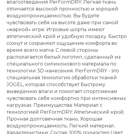
влагоотведения PerFormDRY. Легкая ткань
отличается высокой прочностью и хорошей
кий и тренерский
Ролики для п
тарь
воздухопроницаемостью. Вы будете
чувствовать себя на высоте даже при самой
«жаркой» игре. Игровые шорты имеют
Упоры для о
ты и защита
атлетический крой и удобную посадку. Быстро
сохнут и сохраняют ощущение комфорта во
жное оборудование
Утяжелители
время всего матча. С левой стороны
располагается белый логотип, сделанный из
специального силиконового материала по
Эспандеры и 
технологии 3D нанесения. PerFormDRY - это
специальная технология обработки тканей
JÖGEL, которая способствует быстрому
Аксессуары д
выведению влаги и помогает спортсменам
йоги
чувствовать себя комфортно при интенсивных
нагрузках. Преимущества: Материал с
Медболы
технологией PerFormDRY; Атлетический крой;
Прочная долговечная ткань; Хорошая
воздухопроницаемость; Легкий материал.
Пояса тяжело
Характеристики: Состав: 100% полиэстер Цвет: