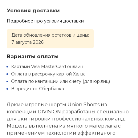
Туристическая
ственная гимнастика
Стельки
Фингерборд, B
Барбекю
Условия доставки
Скамьи
Обувь для ед
Футбэг
Ремни
Бутылки для 
Подробнее про условия доставки
суары
Шнурки
Флокированны
Стойки под ш
Тренировочно
подушки
Шорты
Весы
Дата обновления остатков и цены:
ние
рамы
7 августа 2026
Шлемы боксе
Фонари
Штаны, Брюки
Гантели
й спорт
Варианты оплаты
Машины Смит
Картами Visa MasterCard онлайн
ивные игры
Спарринговые
Холодильник
Гимнастическ
Гири
Оплата в рассрочку картой Халва
Кроссоверы
Оплата по квитанции или счету (для юр.лиц)
В кредит от Сбербанка
ивные комплексы и
Футы
Одежда для 
Грифы и штан
кие стенки
Подставки
Яркие игровые шорты Union Shorts из
ы, сувениры
Блины
коллекции DIVISION разработаны специально
для экипировки профессиональных команд.
Модель выполнена из мягкого материала с
дование для
Лямки, петли,
сооружений
применением технологии эффективного