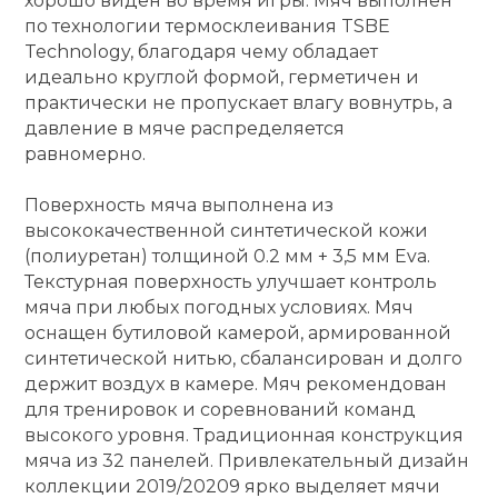
хорошо виден во время игры. Мяч выполнен
по технологии термосклеивания TSBE
кий и тренерский
Ролики для п
Technology, благодаря чему обладает
тарь
идеально круглой формой, герметичен и
практически не пропускает влагу вовнутрь, а
Упоры для о
ты и защита
давление в мяче распределяется
равномерно.
жное оборудование
Утяжелители
Поверхность мяча выполнена из
высококачественной синтетической кожи
Эспандеры и 
(полиуретан) толщиной 0.2 мм + 3,5 мм Eva.
Текстурная поверхность улучшает контроль
мяча при любых погодных условиях. Мяч
Аксессуары д
оснащен бутиловой камерой, армированной
йоги
синтетической нитью, сбалансирован и долго
держит воздух в камере. Мяч рекомендован
для тренировок и соревнований команд
Медболы
высокого уровня. Традиционная конструкция
мяча из 32 панелей. Привлекательный дизайн
Пояса тяжело
коллекции 2019/20209 ярко выделяет мячи