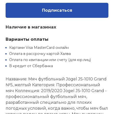
Туристическая
ственная гимнастика
Стельки
Фингерборд, B
Барбекю
Подписаться
Скамьи
Обувь для ед
Футбэг
Ремни
Бутылки для 
суары
Шнурки
Флокированны
Наличие в магазинах
Стойки под ш
Тренировочно
подушки
Шорты
Весы
ние
рамы
Варианты оплаты
Шлемы боксе
Фонари
Штаны, Брюки
Гантели
й спорт
Картами Visa MasterCard онлайн
Машины Смит
Оплата в рассрочку картой Халва
ивные игры
Оплата по квитанции или счету (для юр.лиц)
Спарринговые
Холодильник
Гимнастическ
Гири
Кроссоверы
В кредит от Сбербанка
ивные комплексы и
Футы
Одежда для 
Грифы и штан
кие стенки
Название: Мяч футбольный Jögel JS-1010 Grand
Подставки
№5, желтый Категория: Профессиональный
мяч Коллекция: 2019/2020 Jögel JS-1010 Grand -
ы, сувениры
Блины
профессиональный футбольный мяч,
разработанный специально для плохих
дование для
Лямки, петли,
погодных условий, когда важно, чтобы мяч был
сооружений