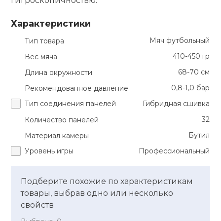
гигроскопичностью.
кий и тренерский
Ролики для п
Характеристики
тарь
Мяч футбольный
Тип товара
Упоры для о
ты и защита
410-450 гр
Вес мяча
68-70 см
Длина окружности
жное оборудование
Утяжелители
0,8-1,0 бар
Рекомендованное давление
Тип соединения панелей
Гибридная сшивка
Эспандеры и 
32
Количество панелей
Бутил
Материал камеры
Аксессуары д
Уровень игры
Профессиональный
йоги
Подберите похожие по характеристикам
Медболы
товары, выбрав одно или несколько
свойств
Пояса тяжело