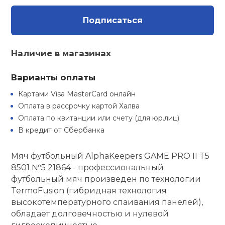
Туристическая
ственная гимнастика
Стельки
Фингерборд, B
Барбекю
Подписаться
Скамьи
Обувь для ед
Футбэг
Ремни
Бутылки для 
суары
Шнурки
Флокированны
Наличие в магазинах
Стойки под ш
Тренировочно
подушки
Шорты
Весы
ние
рамы
Варианты оплаты
Шлемы боксе
Фонари
Штаны, Брюки
Гантели
й спорт
Картами Visa MasterCard онлайн
Машины Смит
Оплата в рассрочку картой Халва
ивные игры
Оплата по квитанции или счету (для юр.лиц)
Спарринговые
Холодильник
Гимнастическ
Гири
Кроссоверы
В кредит от Сбербанка
ивные комплексы и
Футы
Одежда для 
Грифы и штан
кие стенки
Мяч футбольный AlphaKeepers GAME PRO II T5
Подставки
8501 №5 21864 - профессиональный
футбольный мяч произведен по технологии
ы, сувениры
Блины
TermoFusion (гибридная технология
высокотемпературного спаивания панелей),
дование для
Лямки, петли,
обладает долговечностью и нулевой
сооружений