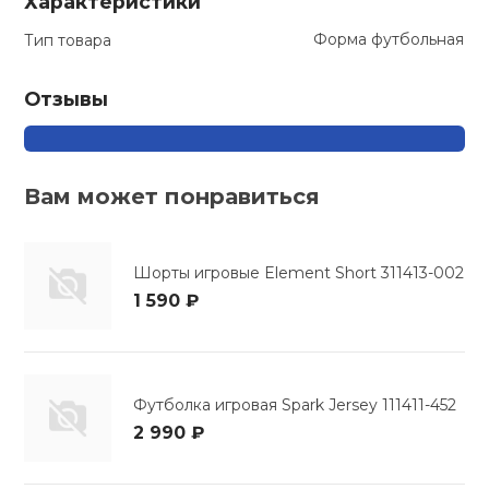
Характеристики
кий и тренерский
Форма футбольная
Тип товара
Ролики для п
тарь
Отзывы
Упоры для о
ты и защита
жное оборудование
Утяжелители
Вам может понравиться
Эспандеры и 
Шорты игровые Element Short 311413-002
1 590 ₽
Аксессуары д
йоги
Медболы
Футболка игровая Spark Jersey 111411-452
2 990 ₽
Пояса тяжело