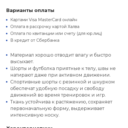
Туристическая
ственная гимнастика
Стельки
Фингерборд, B
Барбекю
Варианты оплаты
Скамьи
Обувь для ед
Футбэг
Ремни
Бутылки для 
Картами Visa MasterCard онлайн
суары
Шнурки
Флокированны
Оплата в рассрочку картой Халва
Стойки под ш
Тренировочно
подушки
Шорты
Весы
Оплата по квитанции или счету (для юр.лиц)
ние
рамы
В кредит от Сбербанка
Шлемы боксе
Фонари
Штаны, Брюки
Гантели
й спорт
Материал хорошо отводит влагу и быстро
Машины Смит
высыхает.
ивные игры
Спарринговые
Холодильник
Гимнастическ
Гири
Шорты и футболка приятные к телу, швы не
Кроссоверы
натирают даже при активном движении.
Спортивные шорты с резинкой и шнурком
ивные комплексы и
Футы
Одежда для 
Грифы и штан
кие стенки
обеспечат удобную посадку и свободу
Подставки
движений во время тренировок и игр.
Ткань устойчива к растяжению, сохраняет
ы, сувениры
Блины
первоначальную форму, выдерживает
интенсивную носку.
дование для
Лямки, петли,
сооружений